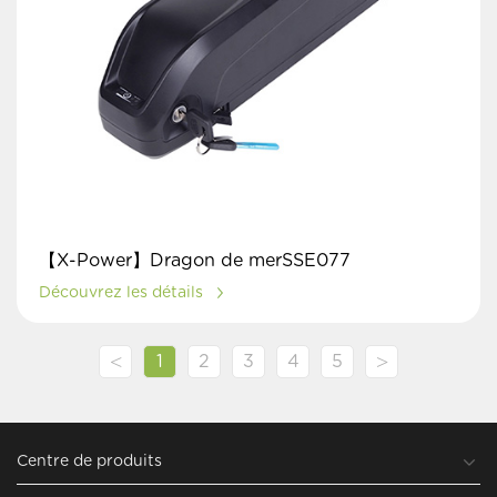
【X-Power】Dragon de merSSE077
Découvrez les détails
<
>
1
2
3
4
5
Centre de produits